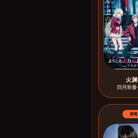
火渊
四月新番
即将