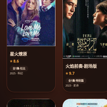
星火燎原
⭐ 8.6
火焰前奏·剧场版
全1集·杜比
⭐ 9.7
2025 · 科幻
全1集·特别篇
2023 · 史诗