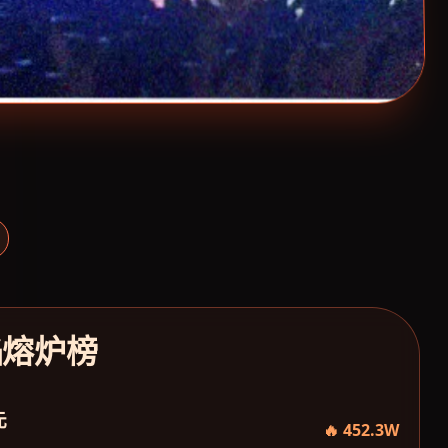
焰熔炉榜
元
🔥 452.3W