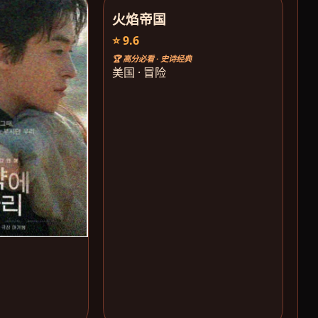
火焰帝国
⭐ 9.6
🏆 高分必看 · 史诗经典
美国 · 冒险