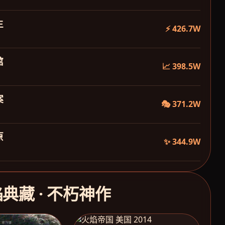
生
⚡ 426.7W
馆
📈 398.5W
案
🎭 371.2W
原
✨ 344.9W
焰典藏 · 不朽神作