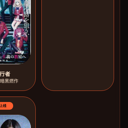
行者
·暗黑燃作
上线