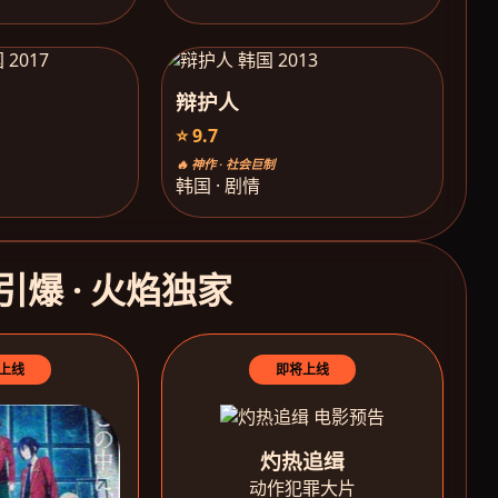
辩护人
⭐ 9.7
🔥 神作 · 社会巨制
韩国 · 剧情
引爆 · 火焰独家
上线
即将上线
灼热追缉
动作犯罪大片