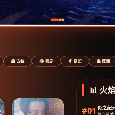
🏯 古装
😂 喜剧
🧙 奇幻
👻 惊悚
📊 火
炎之纪
#01
热血冒险