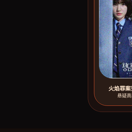
火焰罪案
悬疑高