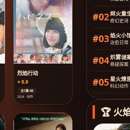
烬火重
#02
奇幻史诗
焰火小
#03
治愈日常
炽雾谜
#04
悬疑探案
烈焰行动
星火燎
#05
⭐ 8.8
科幻动作
全1集·4K
2024 · 动作
🏆 火