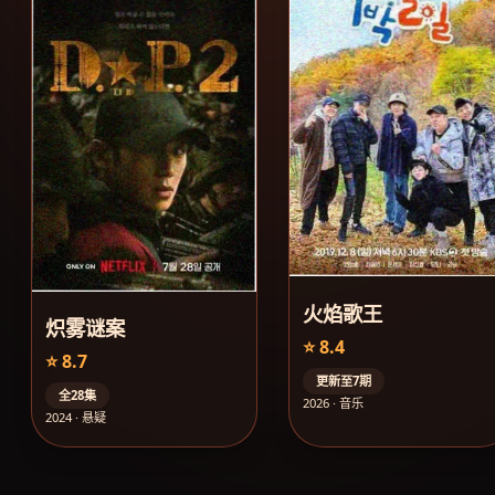
火焰歌王
炽雾谜案
⭐ 8.4
⭐ 8.7
更新至7期
全28集
2026 · 音乐
2024 · 悬疑