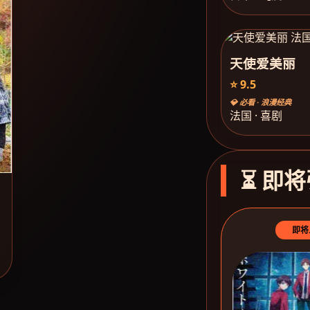
天使爱美丽
⭐ 9.5
💎 必看 · 浪漫经典
法国 · 喜剧
⏳ 即将
即将