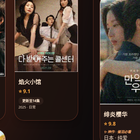
焰火小馆
⭐ 9.1
更新至14集
2025 · 日常
绯炎樱华
⭐ 9.8
✨ 神作 · 催泪必看
日本 · 纯爱