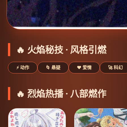
🔥 火焰秘技 · 风格引燃
⚡ 动作
🌀 悬疑
❤️ 爱情
🚀 科幻
🔥 烈焰热播 · 八部燃作